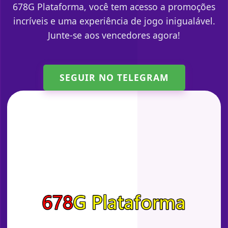
678G Plataforma, você tem acesso a promoções
incríveis e uma experiência de jogo inigualável.
Junte-se aos vencedores agora!
SEGUIR NO TELEGRAM