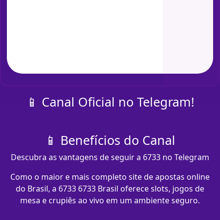
📱 Canal Oficial no Telegram!
📱 Benefícios do Canal
Descubra as vantagens de seguir a 6733 no Telegram
Como o maior e mais completo site de apostas online
do Brasil, a 6733 6733 Brasil oferece slots, jogos de
mesa e crupiês ao vivo em um ambiente seguro.