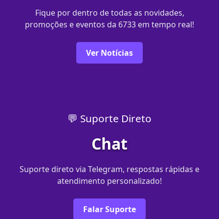
Fique por dentro de todas as novidades,
promoções e eventos da 6733 em tempo real!
Ver Notícias
💬 Suporte Direto
Chat
Suporte direto via Telegram, respostas rápidas e
atendimento personalizado!
Falar Suporte