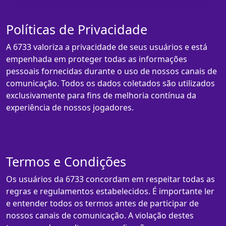
Políticas de Privacidade
A 6733 valoriza a privacidade de seus usuários e está
empenhada em proteger todas as informações
pessoais fornecidas durante o uso de nossos canais de
comunicação. Todos os dados coletados são utilizados
exclusivamente para fins de melhoria contínua da
experiência de nossos jogadores.
Termos e Condições
Os usuários da 6733 concordam em respeitar todas as
regras e regulamentos estabelecidos. É importante ler
e entender todos os termos antes de participar de
nossos canais de comunicação. A violação destes