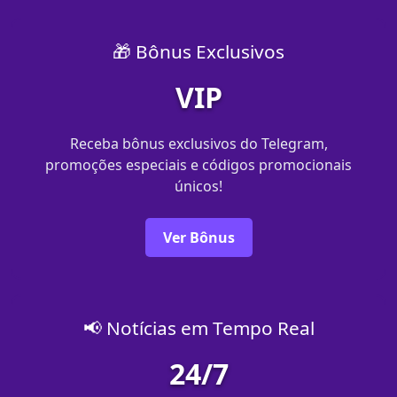
🎁 Bônus Exclusivos
VIP
Receba bônus exclusivos do Telegram,
promoções especiais e códigos promocionais
únicos!
Ver Bônus
📢 Notícias em Tempo Real
24/7