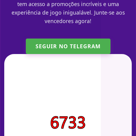
tem acesso a promoções incríveis e uma
experiência de jogo inigualável. Junte-se aos
vencedores agora!
SEGUIR NO TELEGRAM