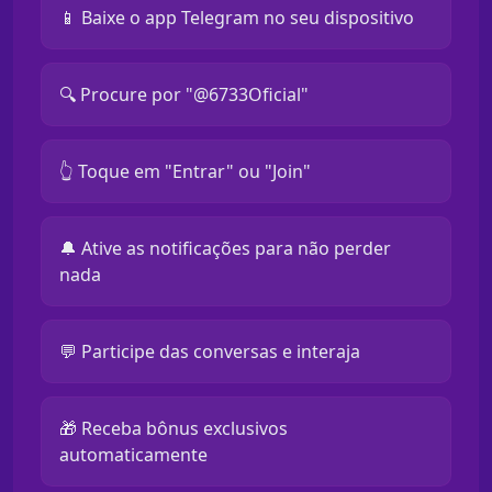
📱 Baixe o app Telegram no seu dispositivo
🔍 Procure por "@6733Oficial"
👆 Toque em "Entrar" ou "Join"
🔔 Ative as notificações para não perder
nada
💬 Participe das conversas e interaja
🎁 Receba bônus exclusivos
automaticamente