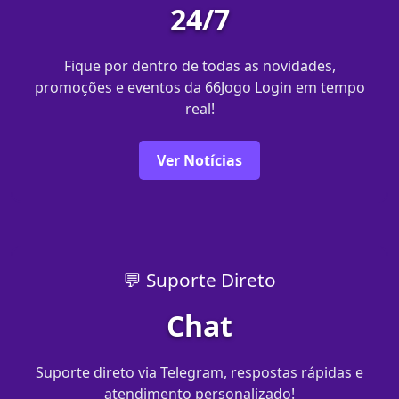
24/7
Fique por dentro de todas as novidades,
promoções e eventos da 66Jogo Login em tempo
real!
Ver Notícias
💬 Suporte Direto
Chat
Suporte direto via Telegram, respostas rápidas e
atendimento personalizado!