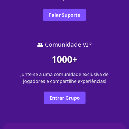
Falar Suporte
👥 Comunidade VIP
1000+
Junte-se a uma comunidade exclusiva de
jogadores e compartilhe experiências!
Entrar Grupo