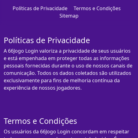
Políticas de Privacidade
Termos e Condições
Sitemap
Políticas de Privacidade
A 66Jogo Login valoriza a privacidade de seus usuários
e está empenhada em proteger todas as informações
pessoais fornecidas durante o uso de nossos canais de
comunicação. Todos os dados coletados são utilizados
exclusivamente para fins de melhoria contínua da
experiência de nossos jogadores.
Termos e Condições
Os usuários da 66Jogo Login concordam em respeitar