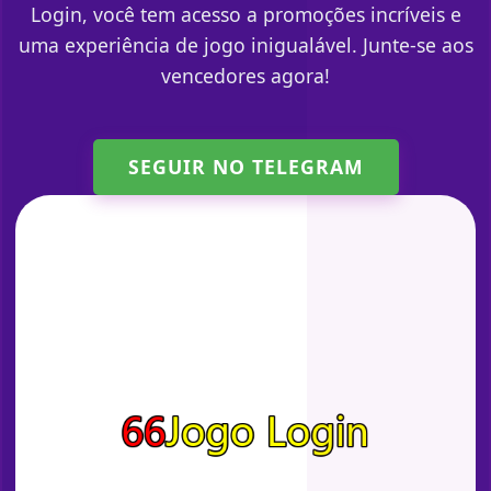
Login, você tem acesso a promoções incríveis e
uma experiência de jogo inigualável. Junte-se aos
vencedores agora!
SEGUIR NO TELEGRAM