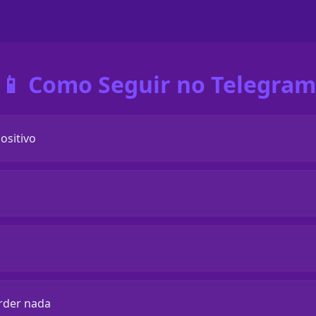
📱 Como Seguir no Telegram
ositivo
erder nada