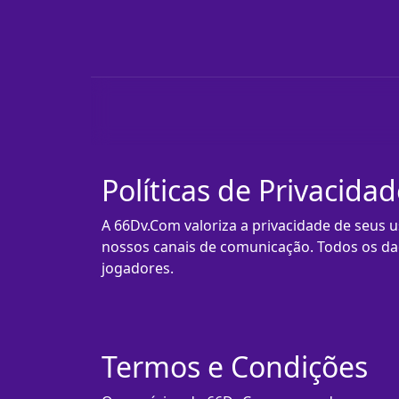
Políticas de Privacida
A 66Dv.Com valoriza a privacidade de seus
nossos canais de comunicação. Todos os dad
jogadores.
Termos e Condições