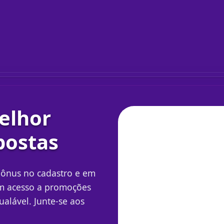
elhor
postas
bônus no cadastro e em
em acesso a promoções
ualável. Junte-se aos