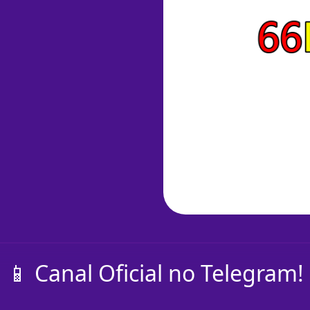
📱 Canal Oficial no Telegram!