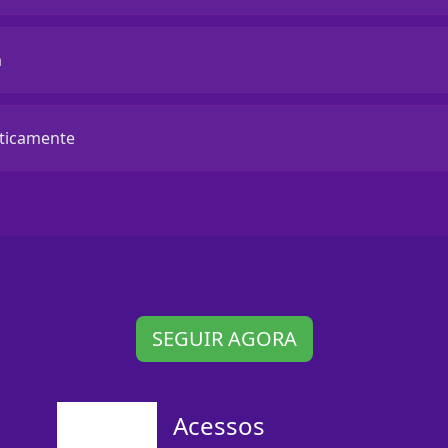
a
aticamente
SEGUIR AGORA
Acessos