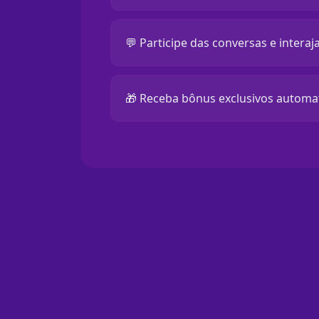
💬 Participe das conversas e interaj
🎁 Receba bônus exclusivos autom