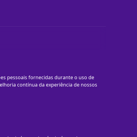
es pessoais fornecidas durante o uso de
elhoria contínua da experiência de nossos