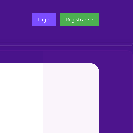
Login
Registrar-se