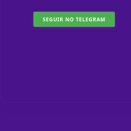
SEGUIR NO TELEGRAM