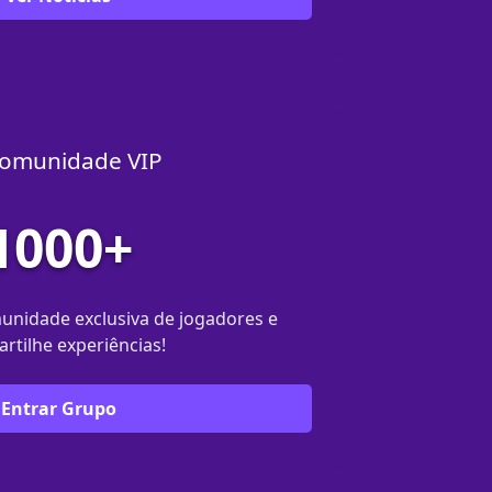
Comunidade VIP
1000+
unidade exclusiva de jogadores e
rtilhe experiências!
Entrar Grupo