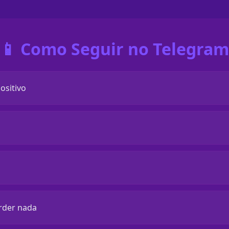
📱 Como Seguir no Telegram
ositivo
erder nada