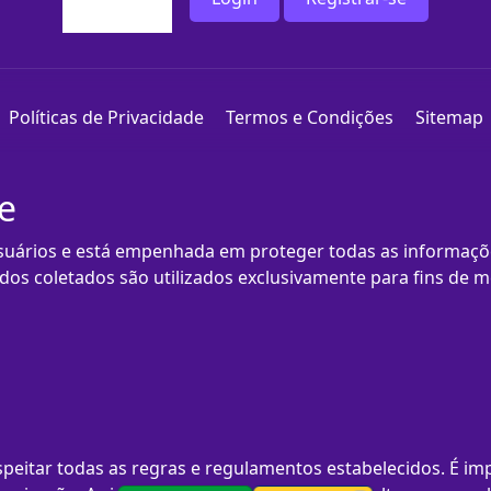
Políticas de Privacidade
Termos e Condições
Sitemap
de
usuários e está empenhada em proteger todas as informaçõ
os coletados são utilizados exclusivamente para fins de m
eitar todas as regras e regulamentos estabelecidos. É imp