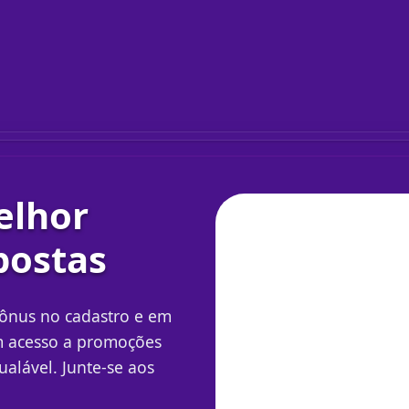
elhor
postas
ônus no cadastro e em
m acesso a promoções
ualável. Junte-se aos