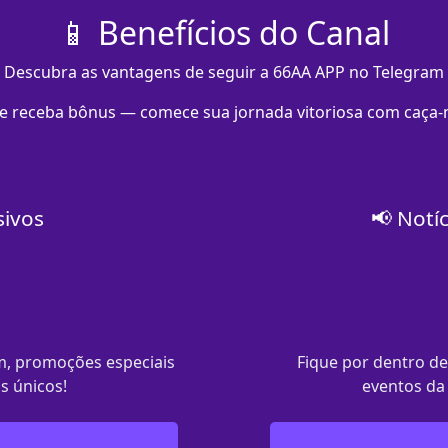
📱 Benefícios do Canal
Descubra as vantagens de seguir a 66AA APP no Telegram
 e receba bônus — comece sua jornada vitoriosa com caça-ní
sivos
📢 Notí
m, promoções especiais
Fique por dentro d
s únicos!
eventos da