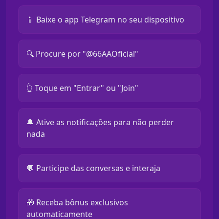
📱 Baixe o app Telegram no seu dispositivo
🔍 Procure por "@66AAOficial"
👆 Toque em "Entrar" ou "Join"
🔔 Ative as notificações para não perder
nada
💬 Participe das conversas e interaja
🎁 Receba bônus exclusivos
automaticamente