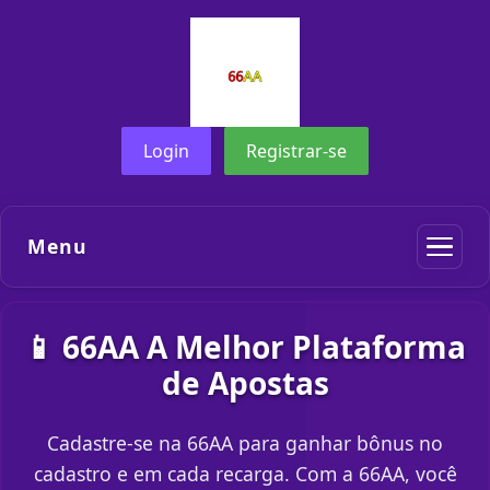
Login
Registrar-se
Menu
📱 66AA A Melhor Plataforma
de Apostas
Cadastre-se na 66AA para ganhar bônus no
cadastro e em cada recarga. Com a 66AA, você