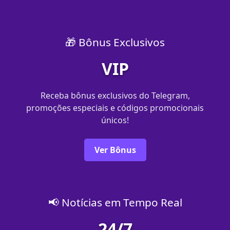
🎁 Bônus Exclusivos
VIP
Receba bônus exclusivos do Telegram,
promoções especiais e códigos promocionais
únicos!
Ver Bônus
📢 Notícias em Tempo Real
24/7