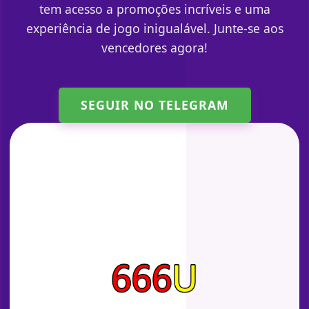
tem acesso a promoções incríveis e uma
experiência de jogo inigualável. Junte-se aos
vencedores agora!
SEGUIR NO TELEGRAM