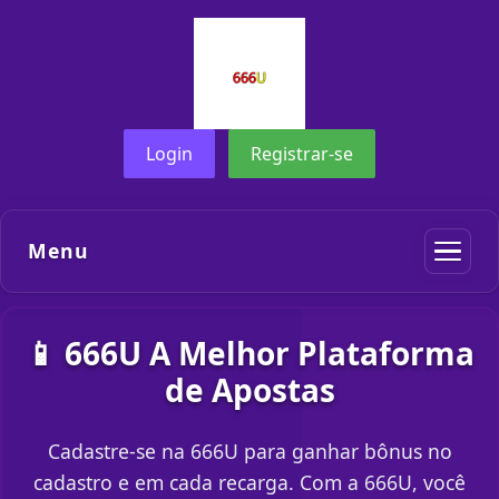
Login
Registrar-se
Menu
📱 666U A Melhor Plataforma
de Apostas
Cadastre-se na 666U para ganhar bônus no
cadastro e em cada recarga. Com a 666U, você