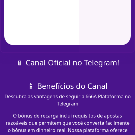
📱 Canal Oficial no Telegram!
📱 Benefícios do Canal
Descubra as vantagens de seguir a 666A Plataforma no
Telegram
O bônus de recarga inclui requisitos de apostas
razoáveis que permitem que você converta facilmente
o bônus em dinheiro real. Nossa plataforma oferece