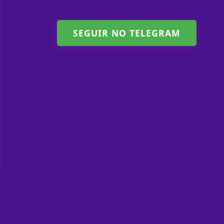
SEGUIR NO TELEGRAM