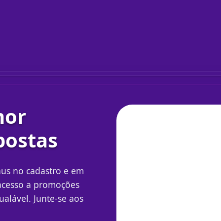
hor
postas
nus no cadastro e em
 acesso a promoções
ualável. Junte-se aos