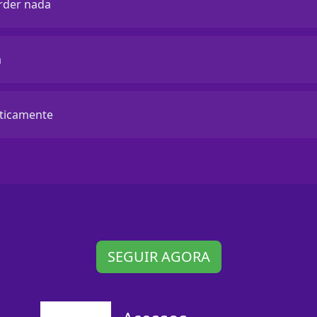
erder nada
a
aticamente
SEGUIR AGORA