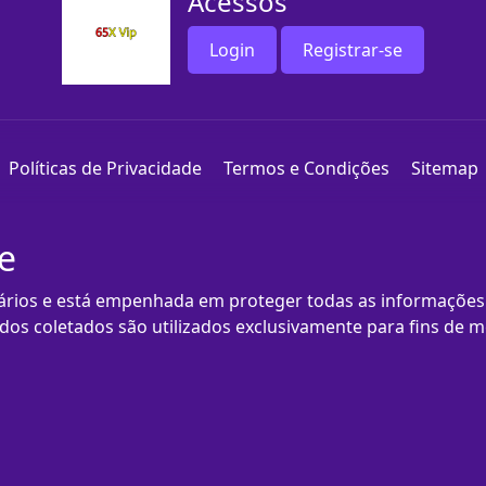
Acessos
Login
Registrar-se
Políticas de Privacidade
Termos e Condições
Sitemap
de
suários e está empenhada em proteger todas as informações
os coletados são utilizados exclusivamente para fins de m