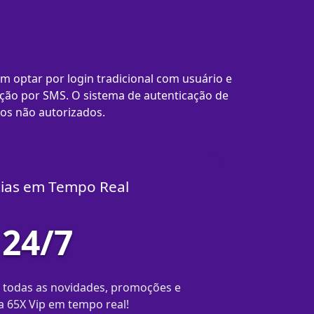
m optar por login tradicional com usuário e
ação por SMS. O sistema de autenticação de
sos não autorizados.
cias em Tempo Real
24/7
e todas as novidades, promoções e
a 65X Vip em tempo real!