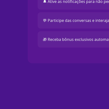
🔔 Ative as notificações para não p
💬 Participe das conversas e interaj
🎁 Receba bônus exclusivos autom