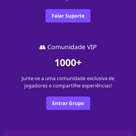
Falar Suporte
👥 Comunidade VIP
1000+
Junte-se a uma comunidade exclusiva de
jogadores e compartilhe experiências!
Entrar Grupo