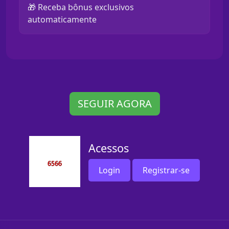
🎁 Receba bônus exclusivos
automaticamente
SEGUIR AGORA
Acessos
Login
Registrar-se