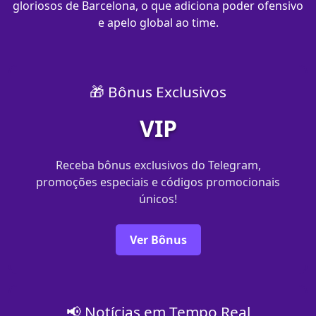
gloriosos de Barcelona, o que adiciona poder ofensivo
e apelo global ao time.
🎁 Bônus Exclusivos
VIP
Receba bônus exclusivos do Telegram,
promoções especiais e códigos promocionais
únicos!
Ver Bônus
📢 Notícias em Tempo Real