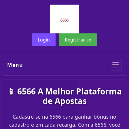
Login
Registrar-se
Menu
📱 6566 A Melhor Plataforma
de Apostas
Cadastre-se na 6566 para ganhar bônus no
cadastro e em cada recarga. Com a 6566, você