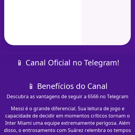
📱 Canal Oficial no Telegram!
📱 Benefícios do Canal
Descubra as vantagens de seguir a 6566 no Telegram
Messi é o grande diferencial. Sua leitura de jogo e
capacidade de decidir em momentos críticos tornam o
Inter Miami uma equipe extremamente perigosa. Além
disso, o entrosamento com Suárez relembra os tempos