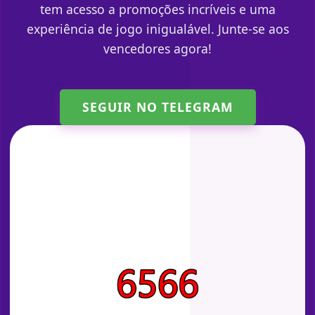
tem acesso a promoções incríveis e uma
experiência de jogo inigualável. Junte-se aos
vencedores agora!
SEGUIR NO TELEGRAM