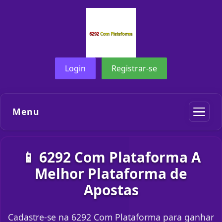
Login
Registrar-se
Menu
📱 6292 Com Plataforma A
Melhor Plataforma de
Apostas
Cadastre-se na 6292 Com Plataforma para ganhar