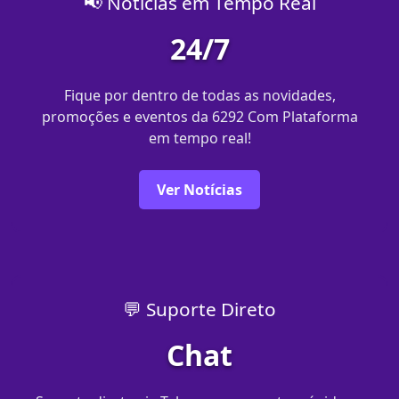
📢 Notícias em Tempo Real
24/7
Fique por dentro de todas as novidades,
promoções e eventos da 6292 Com Plataforma
em tempo real!
Ver Notícias
💬 Suporte Direto
Chat