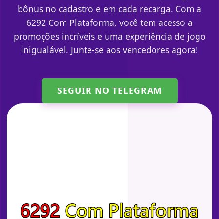
bônus no cadastro e em cada recarga. Com a
6292 Com Plataforma, você tem acesso a
promoções incríveis e uma experiência de jogo
inigualável. Junte-se aos vencedores agora!
SEGUIR NO TELEGRAM