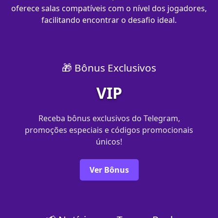
oferece salas compatíveis com o nível dos jogadores,
facilitando encontrar o desafio ideal.
🎁 Bônus Exclusivos
VIP
Receba bônus exclusivos do Telegram,
promoções especiais e códigos promocionais
únicos!
Ver Bônus