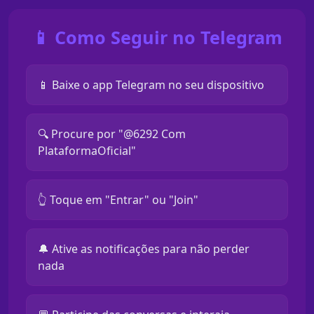
📱 Como Seguir no Telegram
📱 Baixe o app Telegram no seu dispositivo
🔍 Procure por "@6292 Com
PlataformaOficial"
👆 Toque em "Entrar" ou "Join"
🔔 Ative as notificações para não perder
nada