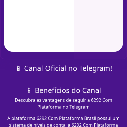
📱 Canal Oficial no Telegram!
📱 Benefícios do Canal
Descubra as vantagens de seguir a 6292 Com
Plataforma no Telegram
A plataforma 6292 Com Plataforma Brasil possui um
sistema de níveis de conta; a 6292 Com Plataforma