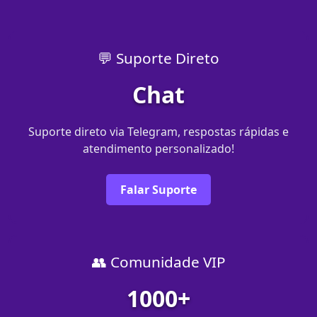
💬 Suporte Direto
Chat
Suporte direto via Telegram, respostas rápidas e
atendimento personalizado!
Falar Suporte
👥 Comunidade VIP
1000+