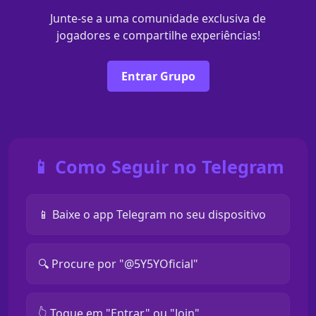
Junte-se a uma comunidade exclusiva de
jogadores e compartilhe experiências!
Entrar Grupo
📱 Como Seguir no Telegram
📱 Baixe o app Telegram no seu dispositivo
🔍 Procure por "@5Y5YOficial"
👆 Toque em "Entrar" ou "Join"