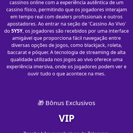
cassinos online com a experiência autêntica de um
cassino físico, permitindo que os jogadores interajam
em tempo real com dealers profissionais e outros
apostadores. Ao entrar na seção de 'Cassino Ao Vivo'
do
5Y5Y
, os jogadores são recebidos por uma interface
amigável que proporciona fácil navegação entre
diversas opções de jogos, como blackjack, roleta,
baccarat e póquer. A tecnologia de streaming de alta
qualidade utilizada nos jogos ao vivo oferece uma
experiência imersiva, onde os jogadores podem ver e
ouvir tudo o que acontece na mes.
🎁 Bônus Exclusivos
VIP