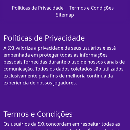
Políticas de Privacidade
Termos e Condições
Sitemap
Políticas de Privacidade
A 5Xt valoriza a privacidade de seus usuários e está
empenhada em proteger todas as informações
pessoais fornecidas durante o uso de nossos canais de
comunicação. Todos os dados coletados são utilizados
exclusivamente para fins de melhoria contínua da
experiência de nossos jogadores.
Termos e Condições
Os usuários da 5Xt concordam em respeitar todas as