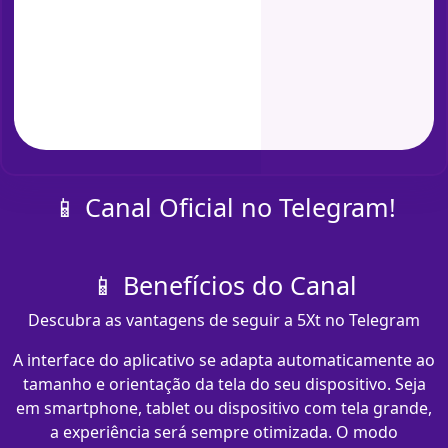
📱 Canal Oficial no Telegram!
📱 Benefícios do Canal
Descubra as vantagens de seguir a 5Xt no Telegram
A interface do aplicativo se adapta automaticamente ao
tamanho e orientação da tela do seu dispositivo. Seja
em smartphone, tablet ou dispositivo com tela grande,
a experiência será sempre otimizada. O modo