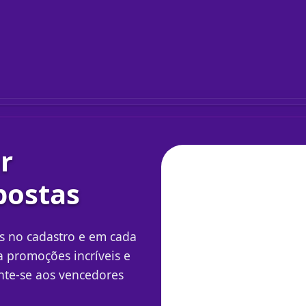
r
postas
s no cadastro e em cada
 promoções incríveis e
unte-se aos vencedores