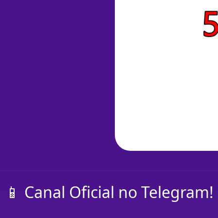
📱 Canal Oficial no Telegram!