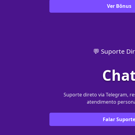
Ver Bônus
💬 Suporte Di
Cha
Suporte direto via Telegram, r
atendimento persona
Falar Suport