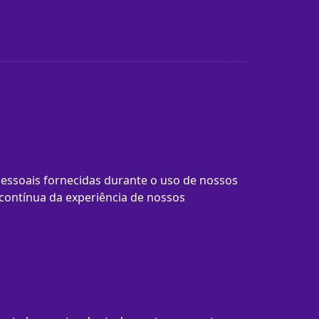
essoais fornecidas durante o uso de nossos
 contínua da experiência de nossos