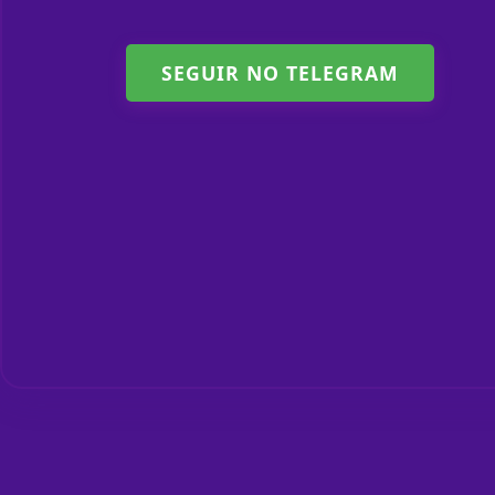
SEGUIR NO TELEGRAM