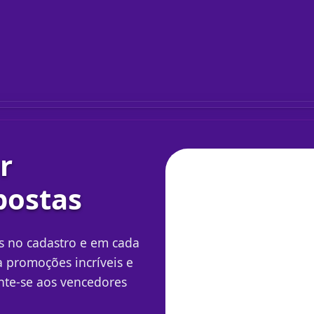
r
postas
s no cadastro e em cada
 promoções incríveis e
unte-se aos vencedores