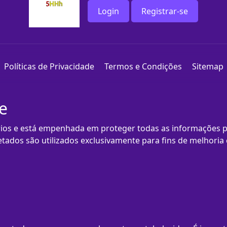
Login
Registrar-se
Políticas de Privacidade
Termos e Condições
Sitemap
de
ários e está empenhada em proteger todas as informações p
tados são utilizados exclusivamente para fins de melhoria