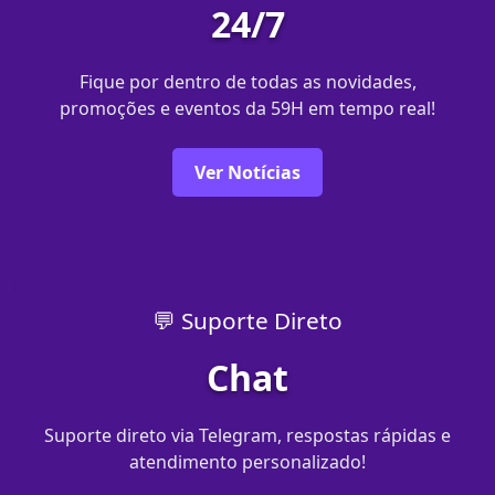
24/7
Fique por dentro de todas as novidades,
promoções e eventos da 59H em tempo real!
Ver Notícias
💬 Suporte Direto
Chat
Suporte direto via Telegram, respostas rápidas e
atendimento personalizado!