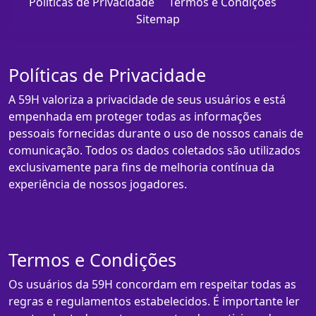
Políticas de Privacidade
Termos e Condições
Sitemap
Políticas de Privacidade
A 59H valoriza a privacidade de seus usuários e está
empenhada em proteger todas as informações
pessoais fornecidas durante o uso de nossos canais de
comunicação. Todos os dados coletados são utilizados
exclusivamente para fins de melhoria contínua da
experiência de nossos jogadores.
Termos e Condições
Os usuários da 59H concordam em respeitar todas as
regras e regulamentos estabelecidos. É importante ler