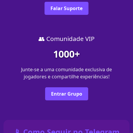
Falar Suporte
👥 Comunidade VIP
1000+
Junte-se a uma comunidade exclusiva de
jogadores e compartilhe experiências!
Entrar Grupo
📱 Como Seguir no Telegram