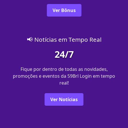
Ver Bônus
📢 Notícias em Tempo Real
24/7
Fique por dentro de todas as novidades,
promoções e eventos da 59Brl Login em tempo
real!
Ver Notícias