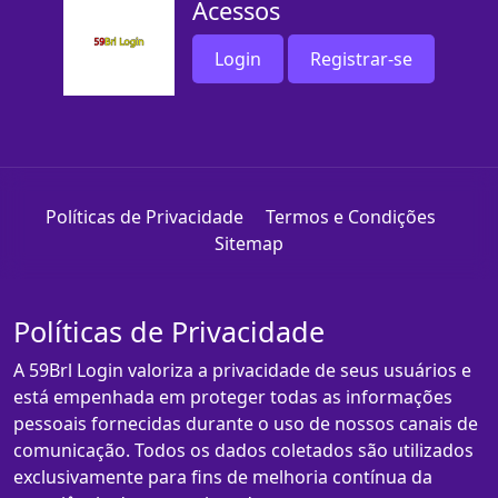
Acessos
Login
Registrar-se
Políticas de Privacidade
Termos e Condições
Sitemap
Políticas de Privacidade
A 59Brl Login valoriza a privacidade de seus usuários e
está empenhada em proteger todas as informações
pessoais fornecidas durante o uso de nossos canais de
comunicação. Todos os dados coletados são utilizados
exclusivamente para fins de melhoria contínua da