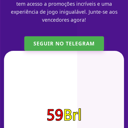
tem acesso a promoções incríveis e uma
experiência de jogo inigualável. Junte-se aos
vencedores agora!
SEGUIR NO TELEGRAM