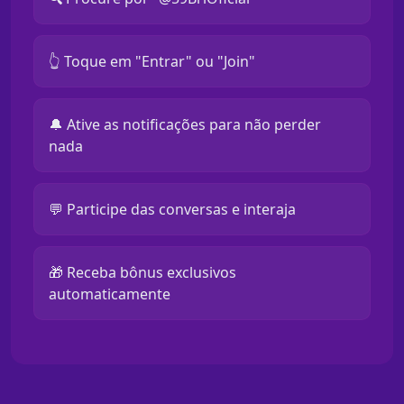
👆 Toque em "Entrar" ou "Join"
🔔 Ative as notificações para não perder
nada
💬 Participe das conversas e interaja
🎁 Receba bônus exclusivos
automaticamente