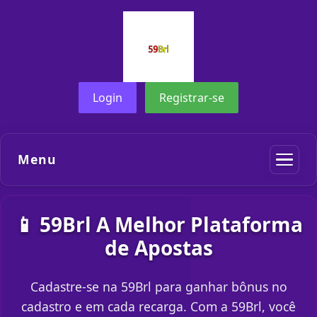
Login
Registrar-se
Menu
📱 59Brl A Melhor Plataforma
de Apostas
Cadastre-se na 59Brl para ganhar bônus no
cadastro e em cada recarga. Com a 59Brl, você