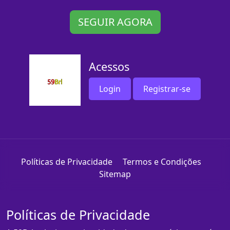
SEGUIR AGORA
Acessos
Login
Registrar-se
Políticas de Privacidade
Termos e Condições
Sitemap
Políticas de Privacidade