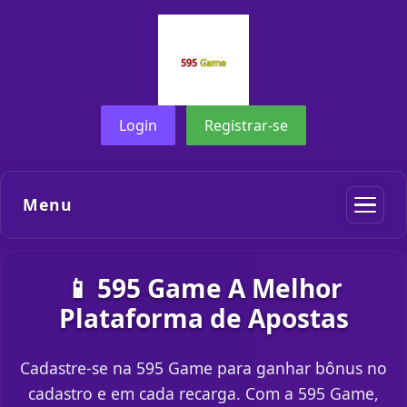
Login
Registrar-se
Menu
📱 595 Game A Melhor
Plataforma de Apostas
Cadastre-se na 595 Game para ganhar bônus no
cadastro e em cada recarga. Com a 595 Game,