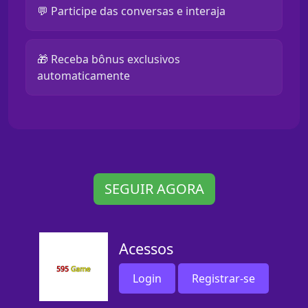
💬 Participe das conversas e interaja
🎁 Receba bônus exclusivos
automaticamente
SEGUIR AGORA
Acessos
Login
Registrar-se