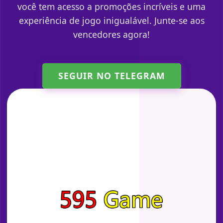
você tem acesso a promoções incríveis e uma
experiência de jogo inigualável. Junte-se aos
vencedores agora!
SEGUIR NO TELEGRAM