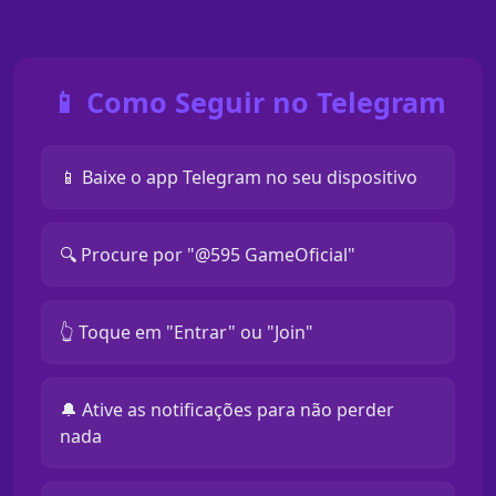
📱 Como Seguir no Telegram
📱 Baixe o app Telegram no seu dispositivo
🔍 Procure por "@595 GameOficial"
👆 Toque em "Entrar" ou "Join"
🔔 Ative as notificações para não perder
nada