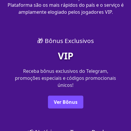
Plataforma são os mais rápidos do país e o serviço é
amplamente elogiado pelos jogadores VIP.
🎁 Bônus Exclusivos
VIP
Receba bônus exclusivos do Telegram,
promoções especiais e códigos promocionais
únicos!
Ver Bônus