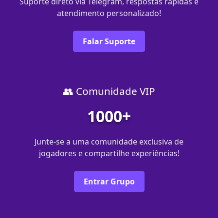
Suporte direto via Telegram, respostas rápidas e
atendimento personalizado!
Falar Suporte
👥 Comunidade VIP
1000+
Junte-se a uma comunidade exclusiva de
jogadores e compartilhe experiências!
Entrar Grupo