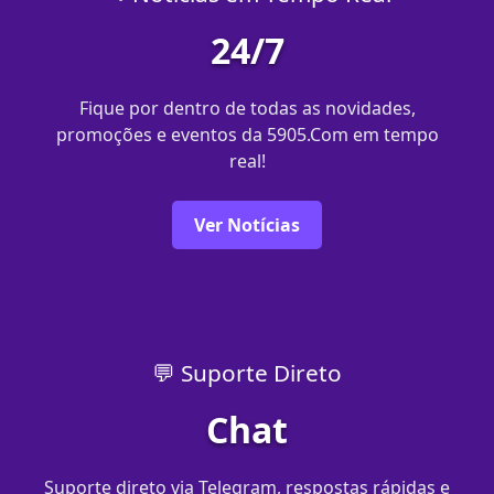
24/7
Fique por dentro de todas as novidades,
promoções e eventos da 5905.Com em tempo
real!
Ver Notícias
💬 Suporte Direto
Chat
Suporte direto via Telegram, respostas rápidas e