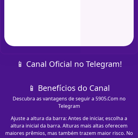
📱 Canal Oficial no Telegram!
📱 Benefícios do Canal
Descubra as vantagens de seguir a 5905.Com no
Telegram
Ajuste a altura da barra: Antes de iniciar, escolha a
altura inicial da barra. Alturas mais altas oferecem
maiores prêmios, mas também trazem maior risco. No