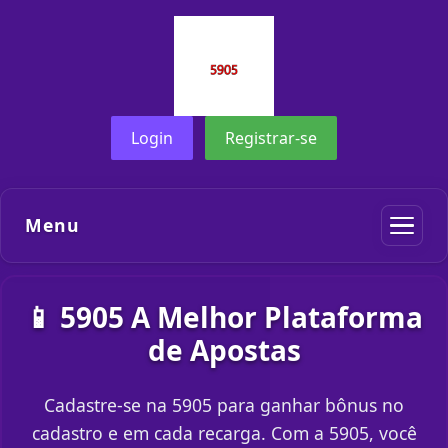
Login
Registrar-se
Menu
📱 5905 A Melhor Plataforma
de Apostas
Cadastre-se na 5905 para ganhar bônus no
cadastro e em cada recarga. Com a 5905, você