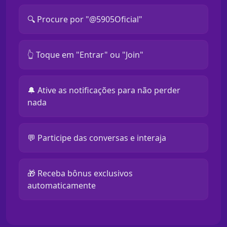
🔍 Procure por "@5905Oficial"
👆 Toque em "Entrar" ou "Join"
🔔 Ative as notificações para não perder
nada
💬 Participe das conversas e interaja
🎁 Receba bônus exclusivos
automaticamente