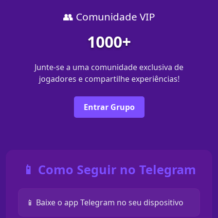
👥 Comunidade VIP
1000+
Junte-se a uma comunidade exclusiva de
jogadores e compartilhe experiências!
Entrar Grupo
📱 Como Seguir no Telegram
📱 Baixe o app Telegram no seu dispositivo