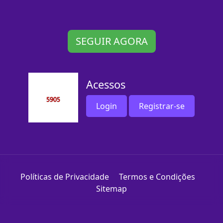
SEGUIR AGORA
Acessos
Login
Registrar-se
Políticas de Privacidade
Termos e Condições
Sitemap