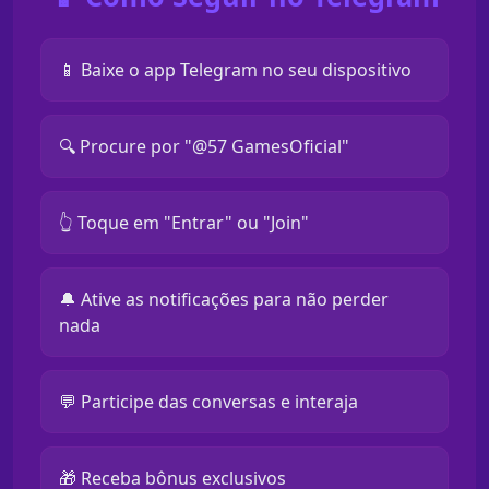
📱 Baixe o app Telegram no seu dispositivo
🔍 Procure por "@57 GamesOficial"
👆 Toque em "Entrar" ou "Join"
🔔 Ative as notificações para não perder
nada
💬 Participe das conversas e interaja
🎁 Receba bônus exclusivos