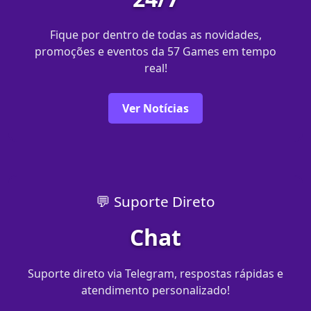
Fique por dentro de todas as novidades,
promoções e eventos da 57 Games em tempo
real!
Ver Notícias
💬 Suporte Direto
Chat
Suporte direto via Telegram, respostas rápidas e
atendimento personalizado!