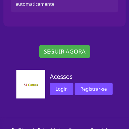
automaticamente
SEGUIR AGORA
Acessos
Login
Registrar-se