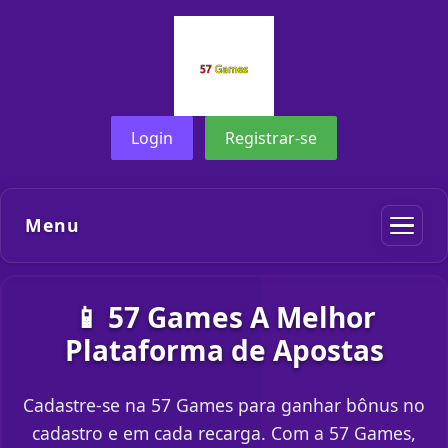
Login
Registrar-se
Menu
📱 57 Games A Melhor
Plataforma de Apostas
Cadastre-se na 57 Games para ganhar bônus no
cadastro e em cada recarga. Com a 57 Games,