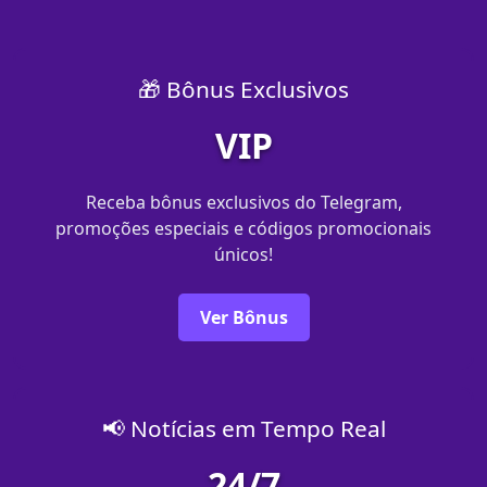
🎁 Bônus Exclusivos
VIP
Receba bônus exclusivos do Telegram,
promoções especiais e códigos promocionais
únicos!
Ver Bônus
📢 Notícias em Tempo Real
24/7