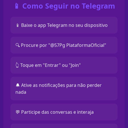
📱 Como Seguir no Telegram
📱 Baixe o app Telegram no seu dispositivo
🔍 Procure por "@57Pg PlataformaOficial"
👆 Toque em "Entrar" ou "Join"
🔔 Ative as notificações para não perder
nada
💬 Participe das conversas e interaja