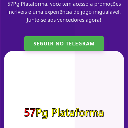
57Pg Plataforma, você tem acesso a promoções
incríveis e uma experiência de jogo inigualável.
Junte-se aos vencedores agora!
SEGUIR NO TELEGRAM