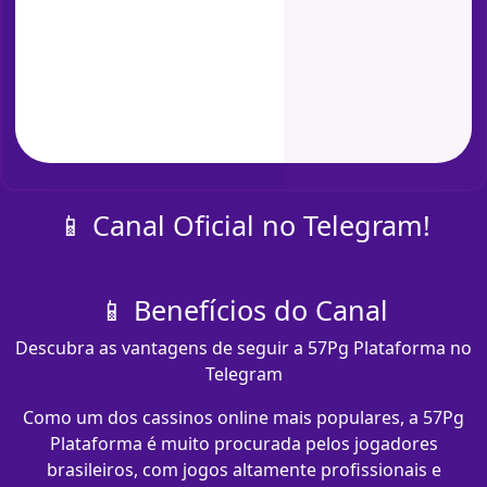
📱 Canal Oficial no Telegram!
📱 Benefícios do Canal
Descubra as vantagens de seguir a 57Pg Plataforma no
Telegram
Como um dos cassinos online mais populares, a 57Pg
Plataforma é muito procurada pelos jogadores
brasileiros, com jogos altamente profissionais e