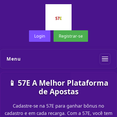
Login
Registrar-se
Menu
📱 57E A Melhor Plataforma
de Apostas
Cadastre-se na 57E para ganhar bônus no
cadastro e em cada recarga. Com a 57E, você tem