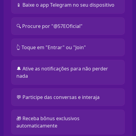
📱 Baixe o app Telegram no seu dispositivo
🔍 Procure por "@57EOficial"
👆 Toque em "Entrar" ou "Join"
🔔 Ative as notificações para não perder
nada
💬 Participe das conversas e interaja
🎁 Receba bônus exclusivos
automaticamente