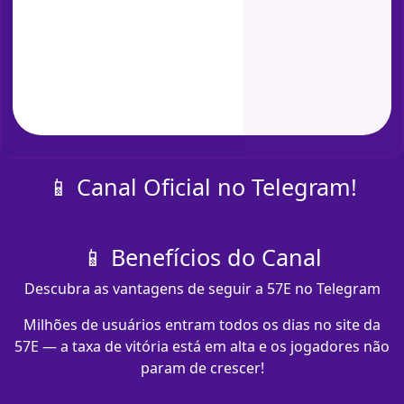
📱 Canal Oficial no Telegram!
📱 Benefícios do Canal
Descubra as vantagens de seguir a 57E no Telegram
Milhões de usuários entram todos os dias no site da
57E — a taxa de vitória está em alta e os jogadores não
param de crescer!