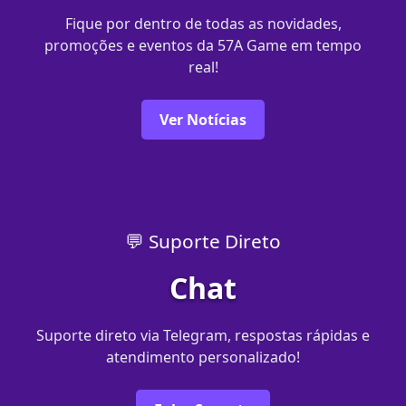
Fique por dentro de todas as novidades,
promoções e eventos da 57A Game em tempo
real!
Ver Notícias
💬 Suporte Direto
Chat
Suporte direto via Telegram, respostas rápidas e
atendimento personalizado!