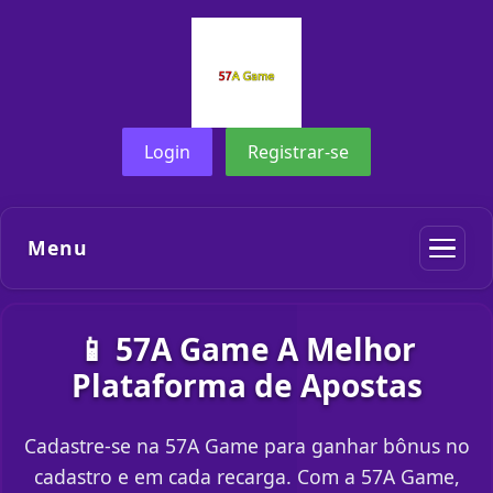
Login
Registrar-se
Menu
📱 57A Game A Melhor
Plataforma de Apostas
Cadastre-se na 57A Game para ganhar bônus no
cadastro e em cada recarga. Com a 57A Game,