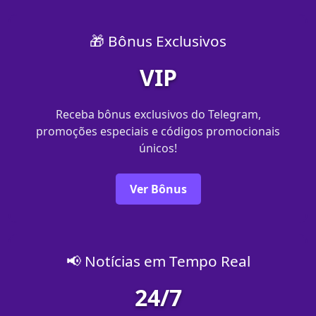
🎁 Bônus Exclusivos
VIP
Receba bônus exclusivos do Telegram,
promoções especiais e códigos promocionais
únicos!
Ver Bônus
📢 Notícias em Tempo Real
24/7