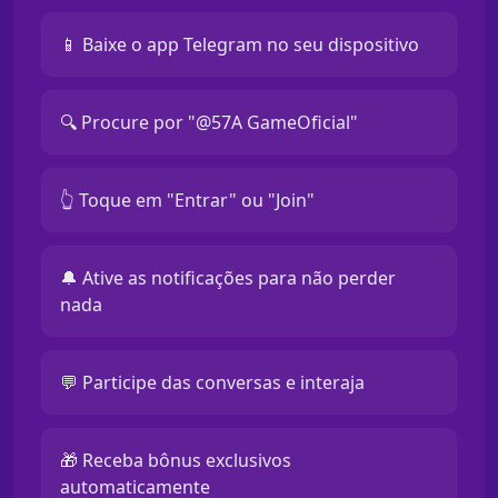
📱 Baixe o app Telegram no seu dispositivo
🔍 Procure por "@57A GameOficial"
👆 Toque em "Entrar" ou "Join"
🔔 Ative as notificações para não perder
nada
💬 Participe das conversas e interaja
🎁 Receba bônus exclusivos
automaticamente