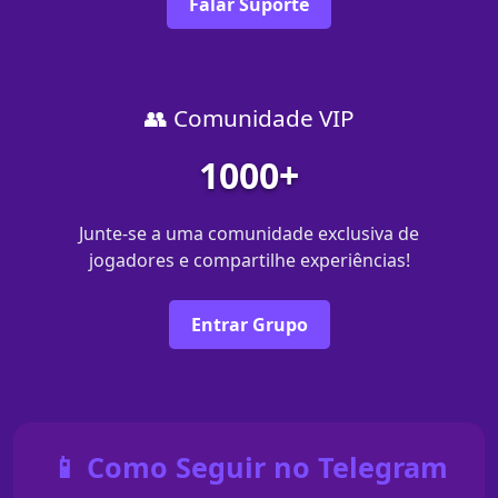
Falar Suporte
👥 Comunidade VIP
1000+
Junte-se a uma comunidade exclusiva de
jogadores e compartilhe experiências!
Entrar Grupo
📱 Como Seguir no Telegram