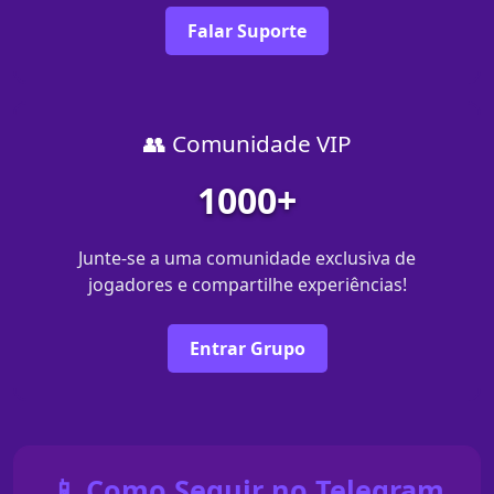
Falar Suporte
👥 Comunidade VIP
1000+
Junte-se a uma comunidade exclusiva de
jogadores e compartilhe experiências!
Entrar Grupo
📱 Como Seguir no Telegram