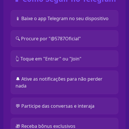
📱 Baixe o app Telegram no seu dispositivo
🔍 Procure por "@5787Oficial"
👆 Toque em "Entrar" ou "Join"
🔔 Ative as notificações para não perder
nada
💬 Participe das conversas e interaja
🎁 Receba bônus exclusivos