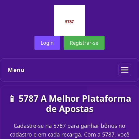
Login
Registrar-se
Menu
📱 5787 A Melhor Plataforma
de Apostas
Cadastre-se na 5787 para ganhar bônus no
cadastro e em cada recarga. Com a 5787, você