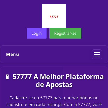
Login
Registrar-se
Menu
📱 57777 A Melhor Plataforma
de Apostas
Cadastre-se na 57777 para ganhar bônus no
cadastro e em cada recarga. Com a 57777, você