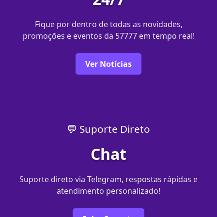
Fique por dentro de todas as novidades,
promoções e eventos da 57777 em tempo real!
Ver Notícias
💬 Suporte Direto
Chat
Suporte direto via Telegram, respostas rápidas e
atendimento personalizado!