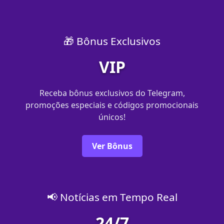
🎁 Bônus Exclusivos
VIP
Receba bônus exclusivos do Telegram,
promoções especiais e códigos promocionais
únicos!
Ver Bônus
📢 Notícias em Tempo Real
24/7