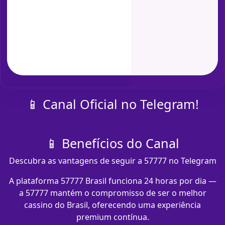
📱 Canal Oficial no Telegram!
📱 Benefícios do Canal
Descubra as vantagens de seguir a 57777 no Telegram
A plataforma 57777 Brasil funciona 24 horas por dia —
a 57777 mantém o compromisso de ser o melhor
cassino do Brasil, oferecendo uma experiência
premium contínua.