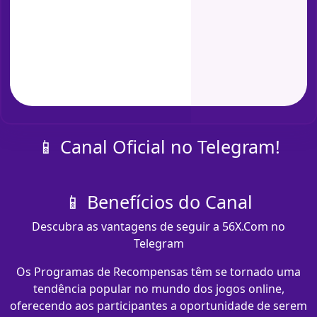
📱 Canal Oficial no Telegram!
📱 Benefícios do Canal
Descubra as vantagens de seguir a 56X.Com no
Telegram
Os Programas de Recompensas têm se tornado uma
tendência popular no mundo dos jogos online,
oferecendo aos participantes a oportunidade de serem