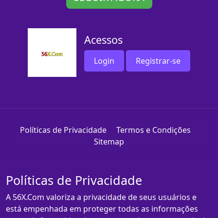
Acessos
Login
Registrar-se
Políticas de Privacidade
Termos e Condições
Sitemap
Políticas de Privacidade
A 56X.Com valoriza a privacidade de seus usuários e
está empenhada em proteger todas as informações