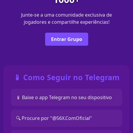
Junte-se a uma comunidade exclusiva de
jogadores e compartilhe experiências!
Entrar Grupo
📱 Como Seguir no Telegram
📱 Baixe o app Telegram no seu dispositivo
🔍 Procure por "@56X.ComOficial"