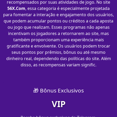
recompensados por suas atividades de jogo. No site
56X.Com
, essa categoria é especialmente projetada
para fomentar a interação e engajamento dos usuários,
que podem acumular pontos ou créditos a cada aposta
ou jogo que realizam. Esses programas não apenas
incentivam os jogadores a retornarem ao site, mas
também proporcionam uma experiência mais
gratificante e envolvente. Os usuários podem trocar
seus pontos por prêmios, bônus ou até mesmo
dinheiro real, dependendo das políticas do site. Além
disso, as recompensas variam signific.
🎁 Bônus Exclusivos
VIP