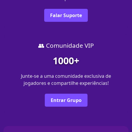
Falar Suporte
👥 Comunidade VIP
1000+
Junte-se a uma comunidade exclusiva de
jogadores e compartilhe experiências!
Entrar Grupo