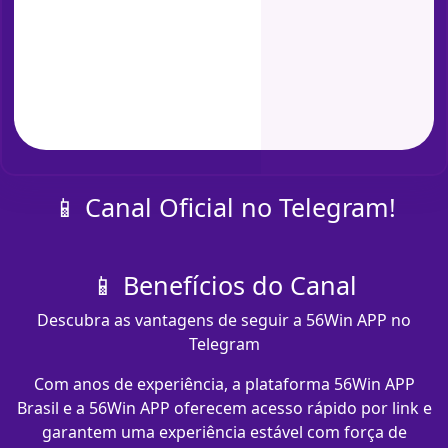
📱 Canal Oficial no Telegram!
📱 Benefícios do Canal
Descubra as vantagens de seguir a 56Win APP no
Telegram
Com anos de experiência, a plataforma 56Win APP
Brasil e a 56Win APP oferecem acesso rápido por link e
garantem uma experiência estável com força de