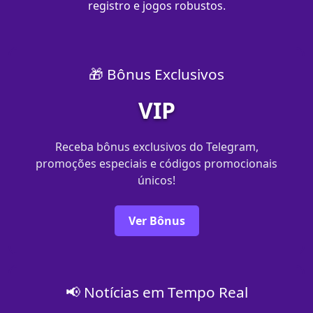
registro e jogos robustos.
🎁 Bônus Exclusivos
VIP
Receba bônus exclusivos do Telegram,
promoções especiais e códigos promocionais
únicos!
Ver Bônus
📢 Notícias em Tempo Real