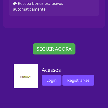
🎁 Receba bônus exclusivos
automaticamente
SEGUIR AGORA
Acessos
Login
Registrar-se