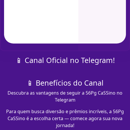
📱 Canal Oficial no Telegram!
📱 Benefícios do Canal
Descubra as vantagens de seguir a 56Pg CaSSino no
Telegram
Para quem busca diversão e prêmios incríveis, a 56Pg
CaSSino é a escolha certa — comece agora sua nova
jornada!