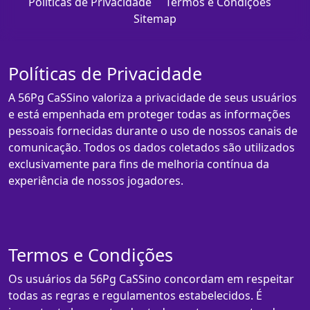
Políticas de Privacidade
Termos e Condições
Sitemap
Políticas de Privacidade
A 56Pg CaSSino valoriza a privacidade de seus usuários
e está empenhada em proteger todas as informações
pessoais fornecidas durante o uso de nossos canais de
comunicação. Todos os dados coletados são utilizados
exclusivamente para fins de melhoria contínua da
experiência de nossos jogadores.
Termos e Condições
Os usuários da 56Pg CaSSino concordam em respeitar
todas as regras e regulamentos estabelecidos. É