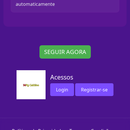
automaticamente
SEGUIR AGORA
Acessos
Login
Registrar-se