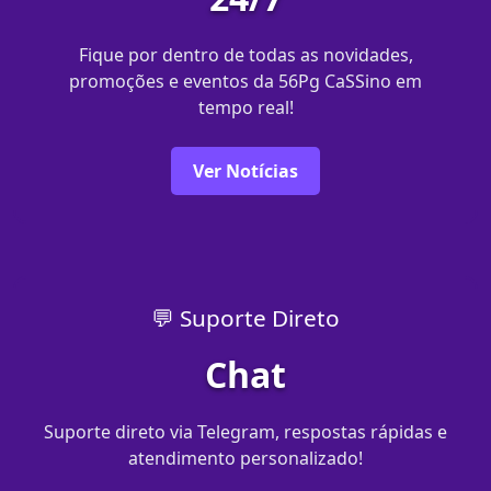
Fique por dentro de todas as novidades,
promoções e eventos da 56Pg CaSSino em
tempo real!
Ver Notícias
💬 Suporte Direto
Chat
Suporte direto via Telegram, respostas rápidas e
atendimento personalizado!