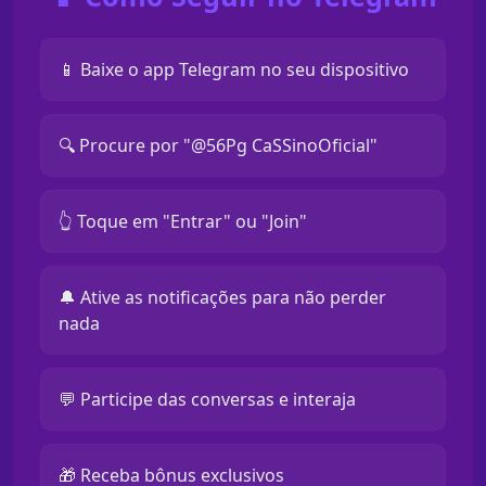
📱 Baixe o app Telegram no seu dispositivo
🔍 Procure por "@56Pg CaSSinoOficial"
👆 Toque em "Entrar" ou "Join"
🔔 Ative as notificações para não perder
nada
💬 Participe das conversas e interaja
🎁 Receba bônus exclusivos