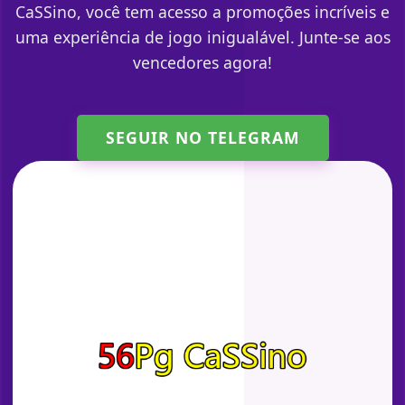
CaSSino, você tem acesso a promoções incríveis e
uma experiência de jogo inigualável. Junte-se aos
vencedores agora!
SEGUIR NO TELEGRAM