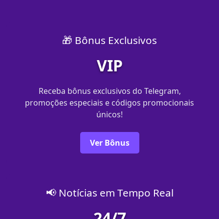
🎁 Bônus Exclusivos
VIP
Receba bônus exclusivos do Telegram,
promoções especiais e códigos promocionais
únicos!
Ver Bônus
📢 Notícias em Tempo Real
24/7