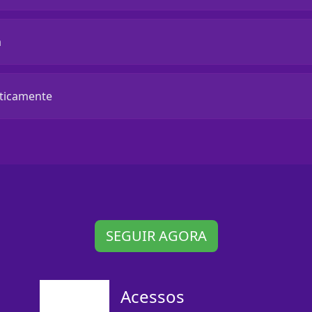
a
aticamente
SEGUIR AGORA
Acessos