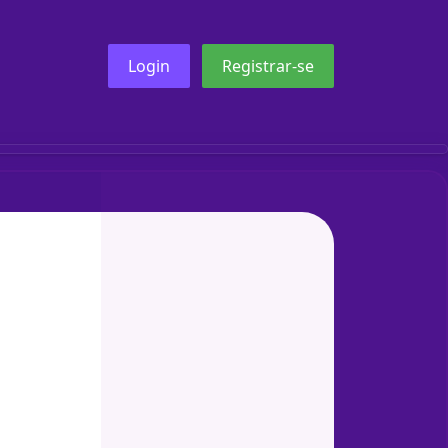
Login
Registrar-se