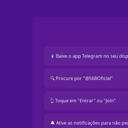
📱 Baixe o app Telegram no seu disp
🔍 Procure por "@56BOficial"
👆 Toque em "Entrar" ou "Join"
🔔 Ative as notificações para não p