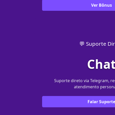
Ver Bônus
💬 Suporte Di
Cha
Suporte direto via Telegram, r
atendimento persona
Falar Suport