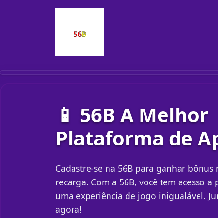
📱 56B A Melhor
Plataforma de A
Cadastre-se na 56B para ganhar bônus 
recarga. Com a 56B, você tem acesso a 
uma experiência de jogo inigualável. J
agora!