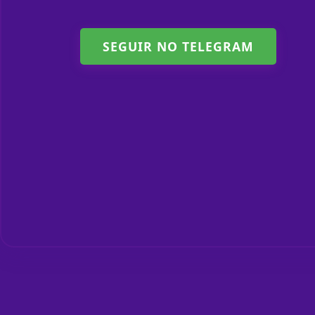
SEGUIR NO TELEGRAM