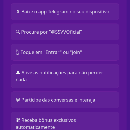
📱 Baixe o app Telegram no seu dispositivo
🔍 Procure por "@55VVOficial"
👆 Toque em "Entrar" ou "Join"
🔔 Ative as notificações para não perder
nada
💬 Participe das conversas e interaja
🎁 Receba bônus exclusivos
automaticamente