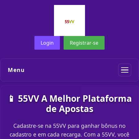
Login
Registrar-se
Menu
📱 55VV A Melhor Plataforma
de Apostas
Cadastre-se na 55VV para ganhar bônus no
cadastro e em cada recarga. Com a 55VV, você