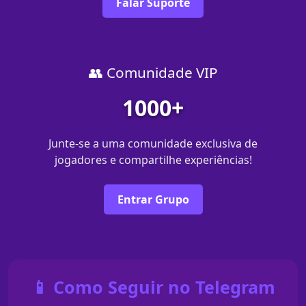
Falar Suporte
👥 Comunidade VIP
1000+
Junte-se a uma comunidade exclusiva de
jogadores e compartilhe experiências!
Entrar Grupo
📱 Como Seguir no Telegram