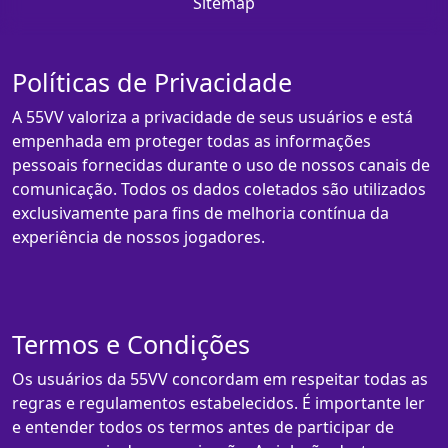
Sitemap
Políticas de Privacidade
A 55VV valoriza a privacidade de seus usuários e está
empenhada em proteger todas as informações
pessoais fornecidas durante o uso de nossos canais de
comunicação. Todos os dados coletados são utilizados
exclusivamente para fins de melhoria contínua da
experiência de nossos jogadores.
Termos e Condições
Os usuários da 55VV concordam em respeitar todas as
regras e regulamentos estabelecidos. É importante ler
e entender todos os termos antes de participar de