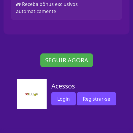
🎁 Receba bônus exclusivos
automaticamente
SEGUIR AGORA
Acessos
Login
Registrar-se