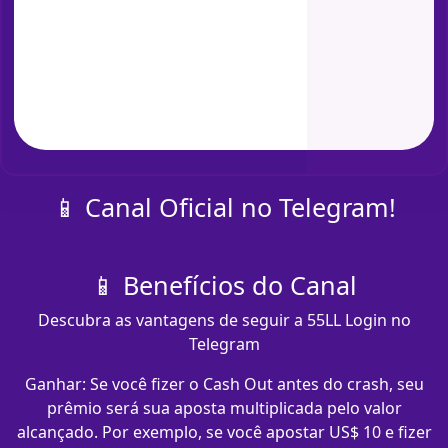
📱 Canal Oficial no Telegram!
📱 Benefícios do Canal
Descubra as vantagens de seguir a 55LL Login no
Telegram
Ganhar: Se você fizer o Cash Out antes do crash, seu
prêmio será sua aposta multiplicada pelo valor
alcançado. Por exemplo, se você apostar US$ 10 e fizer