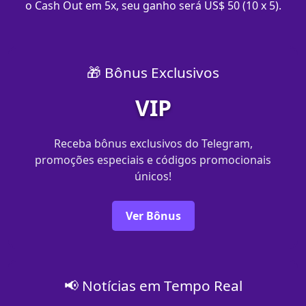
o Cash Out em 5x, seu ganho será US$ 50 (10 x 5).
🎁 Bônus Exclusivos
VIP
Receba bônus exclusivos do Telegram,
promoções especiais e códigos promocionais
únicos!
Ver Bônus
📢 Notícias em Tempo Real