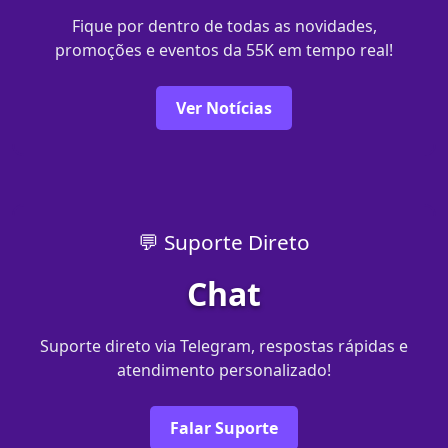
Fique por dentro de todas as novidades,
promoções e eventos da 55K em tempo real!
Ver Notícias
💬 Suporte Direto
Chat
Suporte direto via Telegram, respostas rápidas e
atendimento personalizado!
Falar Suporte