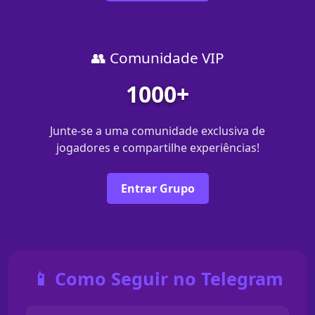
👥 Comunidade VIP
1000+
Junte-se a uma comunidade exclusiva de
jogadores e compartilhe experiências!
Entrar Grupo
📱 Como Seguir no Telegram