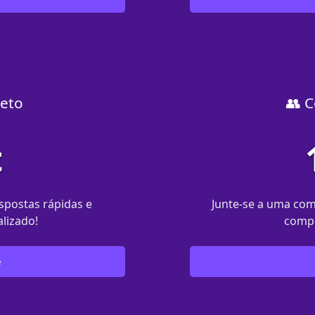
reto
👥 
t
espostas rápidas e
Junte-se a uma com
lizado!
compa
e