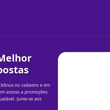
 Melhor
postas
 bônus no cadastro e em
tem acesso a promoções
ualável. Junte-se aos