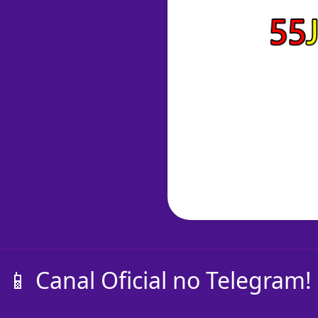
📱 Canal Oficial no Telegram!