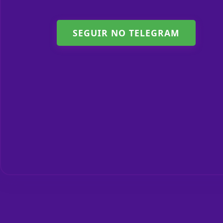
SEGUIR NO TELEGRAM