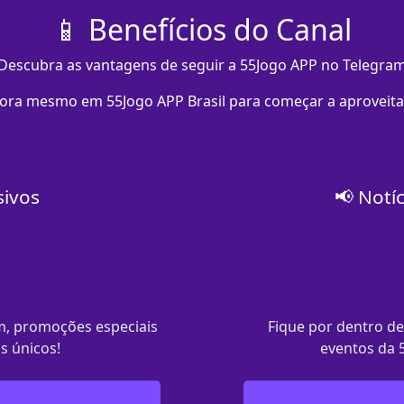
📱 Benefícios do Canal
Descubra as vantagens de seguir a 55Jogo APP no Telegra
ra mesmo em 55Jogo APP Brasil para começar a aproveitar 
sivos
📢 Notí
m, promoções especiais
Fique por dentro d
s únicos!
eventos da 