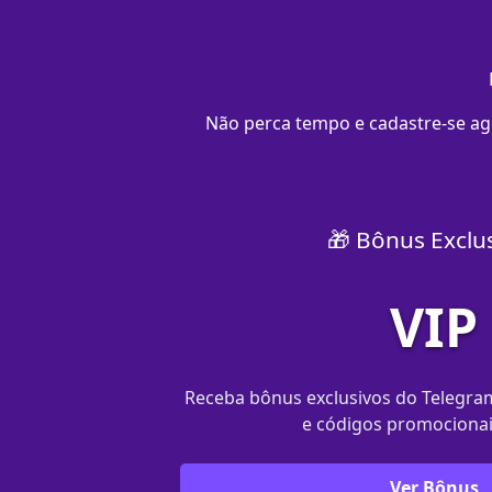
Não perca tempo e cadastre-se ago
🎁 Bônus Exclu
VIP
Receba bônus exclusivos do Telegra
e códigos promocionai
Ver Bônus