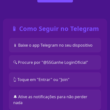
📱 Como Seguir no Telegram
📱 Baixe o app Telegram no seu dispositivo
🔍 Procure por "@55Ganhe LoginOficial"
👆 Toque em "Entrar" ou "Join"
🔔 Ative as notificações para não perder
nada