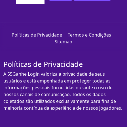
Políticas de Privacidade
Termos e Condições
Sitemap
Políticas de Privacidade
A 55Ganhe Login valoriza a privacidade de seus
usuários e está empenhada em proteger todas as
informações pessoais fornecidas durante o uso de
nossos canais de comunicação. Todos os dados
coletados são utilizados exclusivamente para fins de
melhoria contínua da experiência de nossos jogadores.