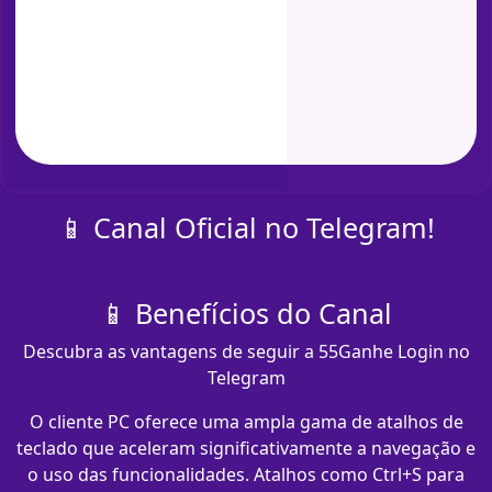
📱 Canal Oficial no Telegram!
📱 Benefícios do Canal
Descubra as vantagens de seguir a 55Ganhe Login no
Telegram
O cliente PC oferece uma ampla gama de atalhos de
teclado que aceleram significativamente a navegação e
o uso das funcionalidades. Atalhos como Ctrl+S para