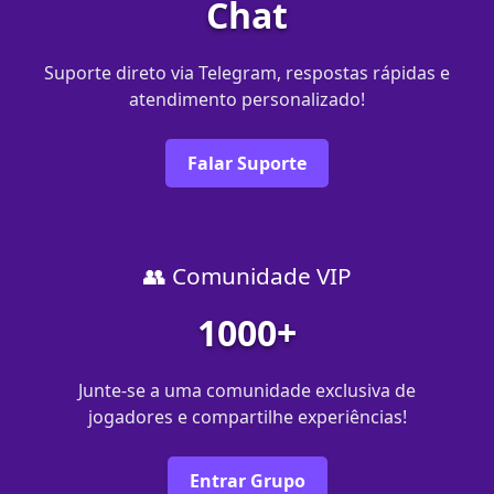
Chat
Suporte direto via Telegram, respostas rápidas e
atendimento personalizado!
Falar Suporte
👥 Comunidade VIP
1000+
Junte-se a uma comunidade exclusiva de
jogadores e compartilhe experiências!
Entrar Grupo