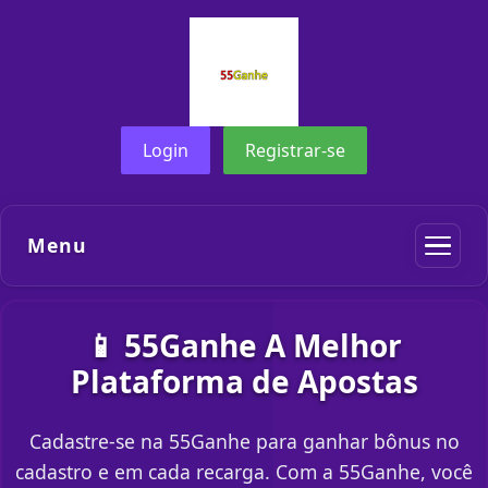
Login
Registrar-se
Menu
📱 55Ganhe A Melhor
Plataforma de Apostas
Cadastre-se na 55Ganhe para ganhar bônus no
cadastro e em cada recarga. Com a 55Ganhe, você