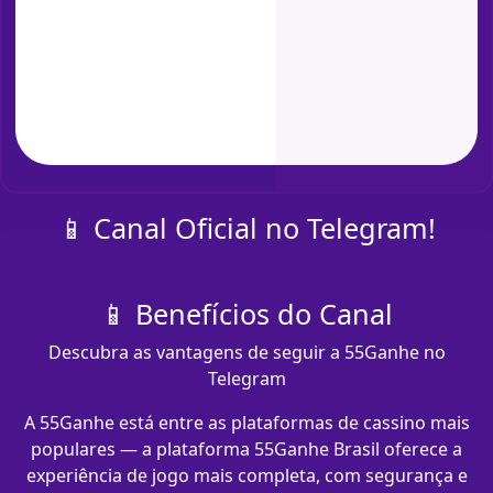
📱 Canal Oficial no Telegram!
📱 Benefícios do Canal
Descubra as vantagens de seguir a 55Ganhe no
Telegram
A 55Ganhe está entre as plataformas de cassino mais
populares — a plataforma 55Ganhe Brasil oferece a
experiência de jogo mais completa, com segurança e