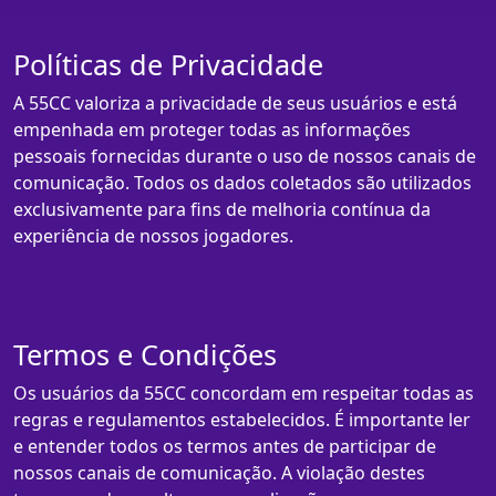
Políticas de Privacidade
A 55CC valoriza a privacidade de seus usuários e está
empenhada em proteger todas as informações
pessoais fornecidas durante o uso de nossos canais de
comunicação. Todos os dados coletados são utilizados
exclusivamente para fins de melhoria contínua da
experiência de nossos jogadores.
Termos e Condições
Os usuários da 55CC concordam em respeitar todas as
regras e regulamentos estabelecidos. É importante ler
e entender todos os termos antes de participar de
nossos canais de comunicação. A violação destes