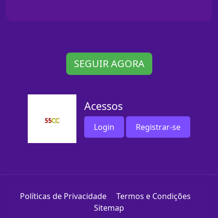
SEGUIR AGORA
Acessos
Login
Registrar-se
Políticas de Privacidade
Termos e Condições
Sitemap