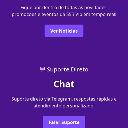
Fique por dentro de todas as novidades,
promoções e eventos da 55B Vip em tempo real!
Ver Notícias
💬 Suporte Direto
Chat
Suporte direto via Telegram, respostas rápidas e
atendimento personalizado!
Falar Suporte