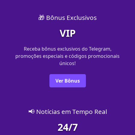
🎁 Bônus Exclusivos
VIP
Receba bônus exclusivos do Telegram,
promoções especiais e códigos promocionais
únicos!
Ver Bônus
📢 Notícias em Tempo Real
24/7