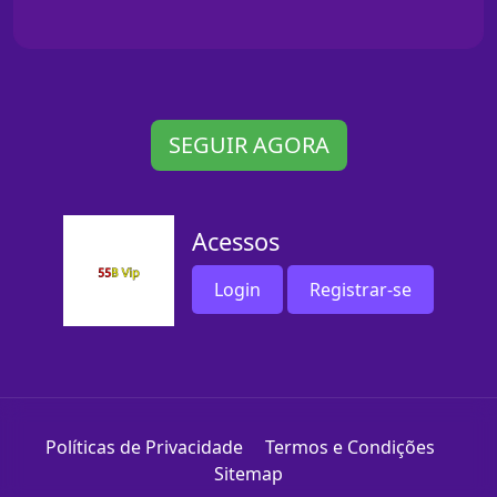
SEGUIR AGORA
Acessos
Login
Registrar-se
Políticas de Privacidade
Termos e Condições
Sitemap