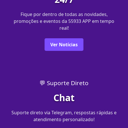
Fique por dentro de todas as novidades,
promoções e eventos da 55933 APP em tempo
real!
Ver Notícias
💬 Suporte Direto
Chat
Suporte direto via Telegram, respostas rápidas e
atendimento personalizado!