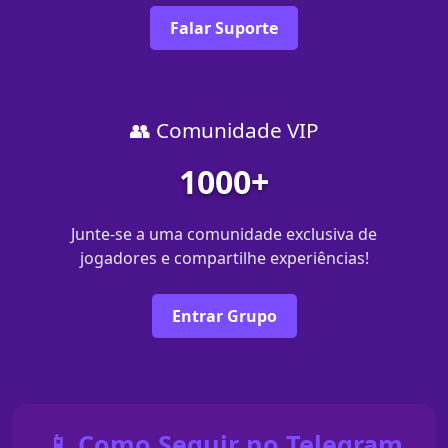
Falar Suporte
👥 Comunidade VIP
1000+
Junte-se a uma comunidade exclusiva de
jogadores e compartilhe experiências!
Entrar Grupo
📱 Como Seguir no Telegram