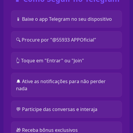
📱 Baixe o app Telegram no seu dispositivo
🔍 Procure por "@55933 APPOficial"
👆 Toque em "Entrar" ou "Join"
🔔 Ative as notificações para não perder
nada
💬 Participe das conversas e interaja
🎁 Receba bônus exclusivos