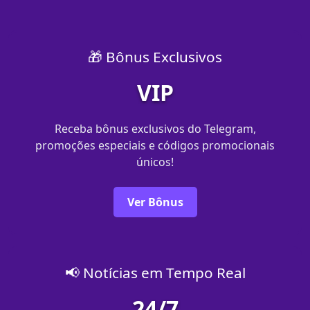
🎁 Bônus Exclusivos
VIP
Receba bônus exclusivos do Telegram,
promoções especiais e códigos promocionais
únicos!
Ver Bônus
📢 Notícias em Tempo Real
24/7