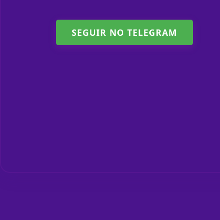
SEGUIR NO TELEGRAM