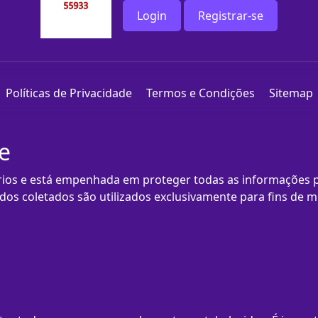
Login
Registrar-se
Políticas de Privacidade
Termos e Condições
Sitemap
de
ários e está empenhada em proteger todas as informações 
os coletados são utilizados exclusivamente para fins de m