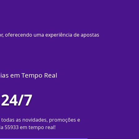
tor, oferecendo uma experiência de apostas
cias em Tempo Real
24/7
e todas as novidades, promoções e
da 55933 em tempo real!