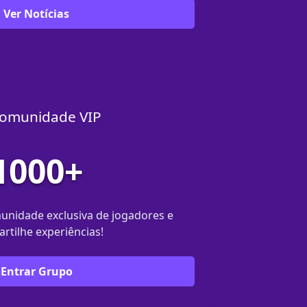
Ver Notícias
Comunidade VIP
1000+
unidade exclusiva de jogadores e
rtilhe experiências!
Entrar Grupo