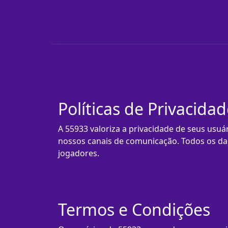
Políticas de Privacida
A 55933 valoriza a privacidade de seus usu
nossos canais de comunicação. Todos os dad
jogadores.
Termos e Condições