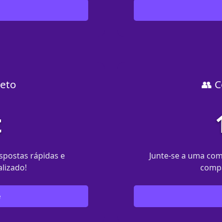
reto
👥 
t
espostas rápidas e
Junte-se a uma com
lizado!
compa
e