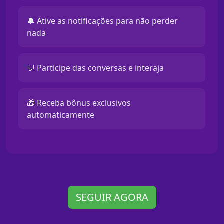
🔔 Ative as notificações para não perder
nada
💬 Participe das conversas e interaja
🎁 Receba bônus exclusivos
automaticamente
SEGUIR AGORA