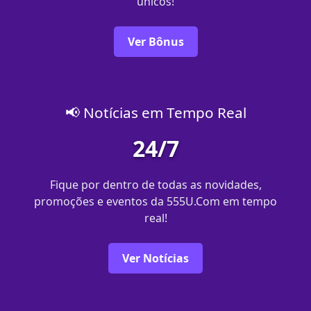
únicos!
Ver Bônus
📢 Notícias em Tempo Real
24/7
Fique por dentro de todas as novidades,
promoções e eventos da 555U.Com em tempo
real!
Ver Notícias