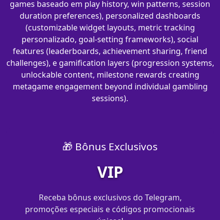
games baseado em play history, win patterns, session
duration preferences), personalized dashboards
(customizable widget layouts, metric tracking
personalizado, goal-setting frameworks), social
features (leaderboards, achievement sharing, friend
challenges), e gamification layers (progression systems,
unlockable content, milestone rewards creating
metagame engagement beyond individual gambling
sessions).
🎁 Bônus Exclusivos
VIP
Receba bônus exclusivos do Telegram,
promoções especiais e códigos promocionais