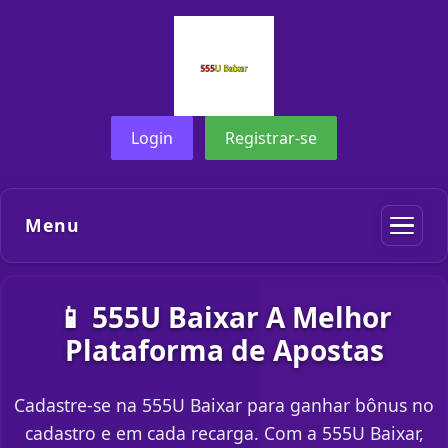
Login
Registrar-se
Menu
📱 555U Baixar A Melhor
Plataforma de Apostas
Cadastre-se na 555U Baixar para ganhar bônus no
cadastro e em cada recarga. Com a 555U Baixar,