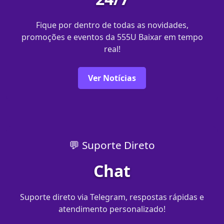
Fique por dentro de todas as novidades,
promoções e eventos da 555U Baixar em tempo
real!
Ver Notícias
💬 Suporte Direto
Chat
Suporte direto via Telegram, respostas rápidas e
atendimento personalizado!