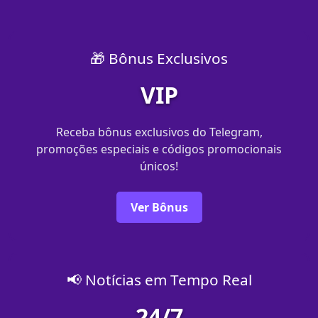
🎁 Bônus Exclusivos
VIP
Receba bônus exclusivos do Telegram,
promoções especiais e códigos promocionais
únicos!
Ver Bônus
📢 Notícias em Tempo Real
24/7