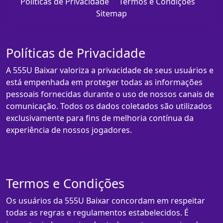
Políticas de Privacidade
Termos e Condições
Sitemap
Políticas de Privacidade
A 555U Baixar valoriza a privacidade de seus usuários e
está empenhada em proteger todas as informações
pessoais fornecidas durante o uso de nossos canais de
comunicação. Todos os dados coletados são utilizados
exclusivamente para fins de melhoria contínua da
experiência de nossos jogadores.
Termos e Condições
Os usuários da 555U Baixar concordam em respeitar
todas as regras e regulamentos estabelecidos. É