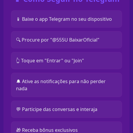
📱 Baixe o app Telegram no seu dispositivo
🔍 Procure por "@555U BaixarOficial"
👆 Toque em "Entrar" ou "Join"
🔔 Ative as notificações para não perder
nada
💬 Participe das conversas e interaja
🎁 Receba bônus exclusivos