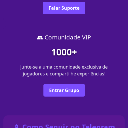
Falar Suporte
👥 Comunidade VIP
1000+
Junte-se a uma comunidade exclusiva de
jogadores e compartilhe experiências!
Entrar Grupo
📱 Como Seguir no Telegram