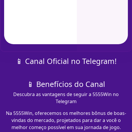
📱 Canal Oficial no Telegram!
📱 Benefícios do Canal
Descubra as vantagens de seguir a 5555Win no
Telegram
Na 5555Win, oferecemos os melhores bônus de boas-
vindas do mercado, projetados para dar a você o
melhor começo possível em sua jornada de jogo.