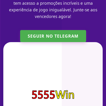
tem acesso a promoções incríveis e uma
experiência de jogo inigualável. Junte-se aos
vencedores agora!
SEGUIR NO TELEGRAM