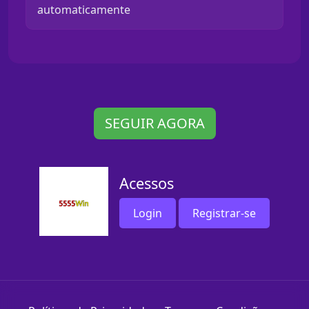
automaticamente
SEGUIR AGORA
Acessos
Login
Registrar-se