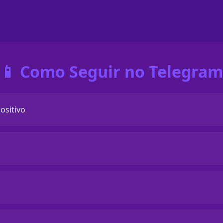
📱 Como Seguir no Telegram
ositivo