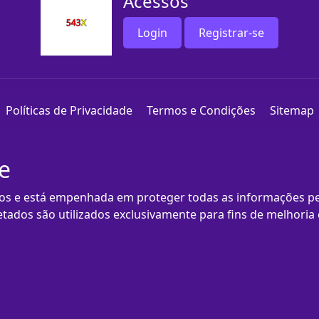
Acessos
Login
Registrar-se
Políticas de Privacidade
Termos e Condições
Sitemap
de
rios e está empenhada em proteger todas as informações p
tados são utilizados exclusivamente para fins de melhoria