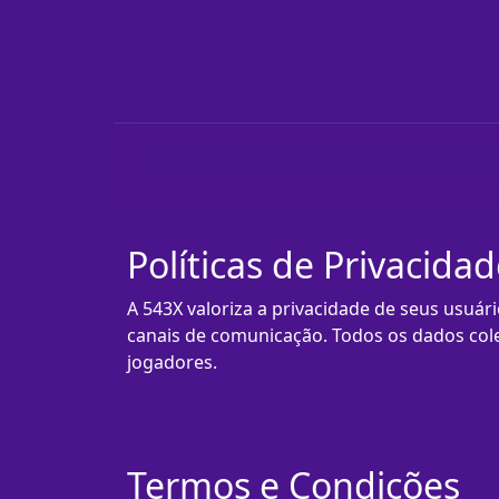
Políticas de Privacida
A 543X valoriza a privacidade de seus usuá
canais de comunicação. Todos os dados cole
jogadores.
Termos e Condições