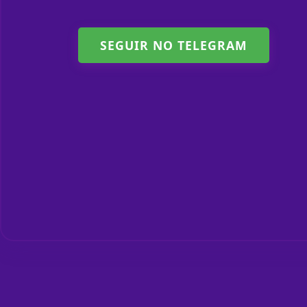
SEGUIR NO TELEGRAM