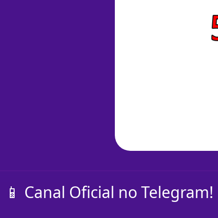
📱 Canal Oficial no Telegram!