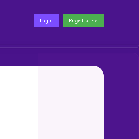
Login
Registrar-se