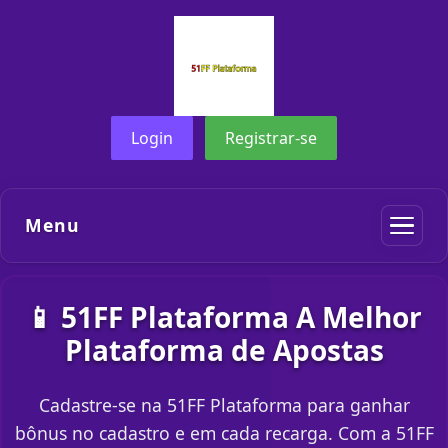
Login
Registrar-se
Menu
📱 51FF Plataforma A Melhor
Plataforma de Apostas
Cadastre-se na 51FF Plataforma para ganhar
bônus no cadastro e em cada recarga. Com a 51FF