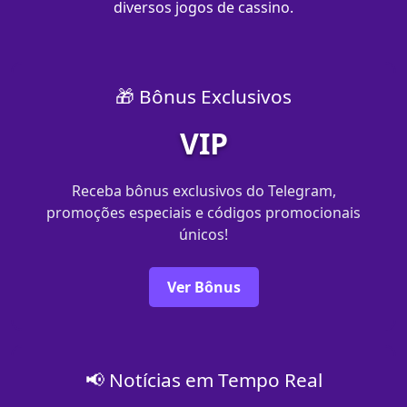
diversos jogos de cassino.
🎁 Bônus Exclusivos
VIP
Receba bônus exclusivos do Telegram,
promoções especiais e códigos promocionais
únicos!
Ver Bônus
📢 Notícias em Tempo Real