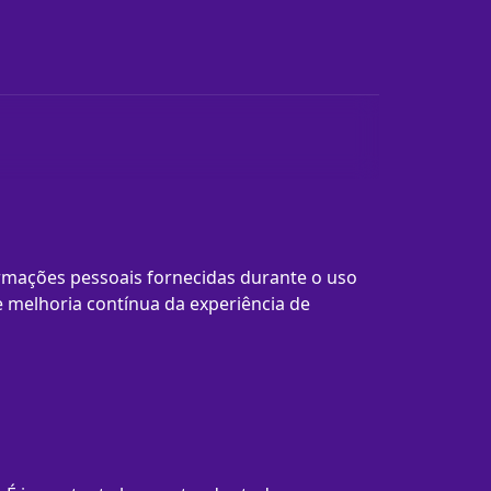
ormações pessoais fornecidas durante o uso
e melhoria contínua da experiência de