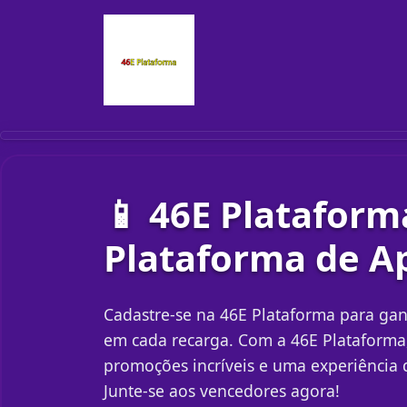
📱 46E Plataform
Plataforma de A
Cadastre-se na 46E Plataforma para ga
em cada recarga. Com a 46E Plataforma
promoções incríveis e uma experiência d
Junte-se aos vencedores agora!