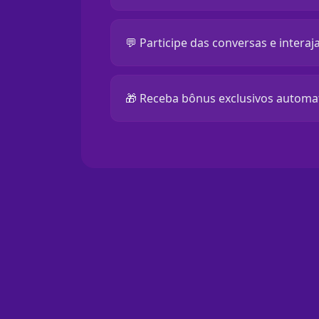
💬 Participe das conversas e interaj
🎁 Receba bônus exclusivos autom