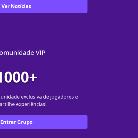
Ver Notícias
Comunidade VIP
1000+
unidade exclusiva de jogadores e
rtilhe experiências!
Entrar Grupo