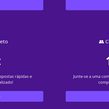
reto
👥 
t
espostas rápidas e
Junte-se a uma com
lizado!
compa
e