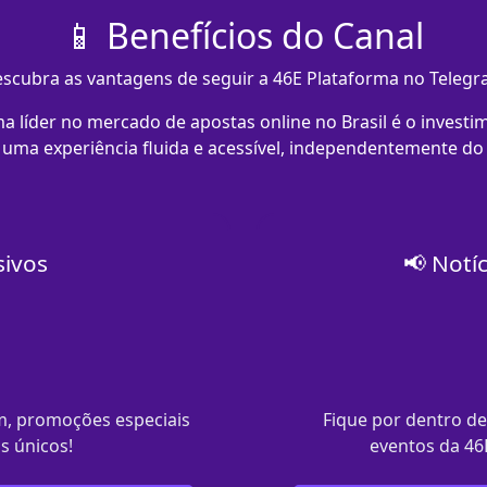
📱 Benefícios do Canal
scubra as vantagens de seguir a 46E Plataforma no Teleg
 líder no mercado de apostas online no Brasil é o investi
 uma experiência fluida e acessível, independentemente do d
sivos
📢 Notí
m, promoções especiais
Fique por dentro d
s únicos!
eventos da 46