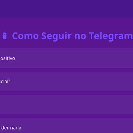
📱 Como Seguir no Telegram
ositivo
cial"
erder nada