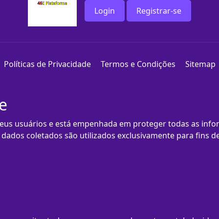
Login
Registrar-se
Políticas de Privacidade
Termos e Condições
Sitemap
de
 seus usuários e está empenhada em proteger todas as inf
dados coletados são utilizados exclusivamente para fins d