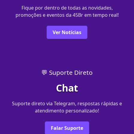
Fique por dentro de todas as novidades,
promoções e eventos da 45Br em tempo real!
Ver Notícias
💬 Suporte Direto
Chat
Suporte direto via Telegram, respostas rápidas e
atendimento personalizado!
Falar Suporte