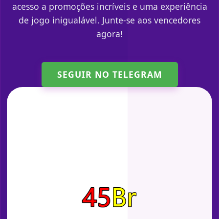
acesso a promoções incríveis e uma experiência
de jogo inigualável. Junte-se aos vencedores
agora!
SEGUIR NO TELEGRAM