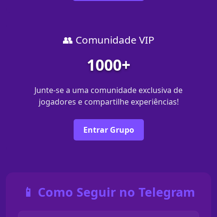
👥 Comunidade VIP
1000+
Junte-se a uma comunidade exclusiva de
jogadores e compartilhe experiências!
Entrar Grupo
📱 Como Seguir no Telegram