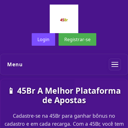
Login
Registrar-se
Menu
📱 45Br A Melhor Plataforma
de Apostas
Cadastre-se na 45Br para ganhar bônus no
cadastro e em cada recarga. Com a 45Br, você tem