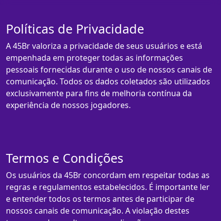
Políticas de Privacidade
A 45Br valoriza a privacidade de seus usuários e está
empenhada em proteger todas as informações
pessoais fornecidas durante o uso de nossos canais de
comunicação. Todos os dados coletados são utilizados
exclusivamente para fins de melhoria contínua da
experiência de nossos jogadores.
Termos e Condições
Os usuários da 45Br concordam em respeitar todas as
regras e regulamentos estabelecidos. É importante ler
e entender todos os termos antes de participar de
nossos canais de comunicação. A violação destes