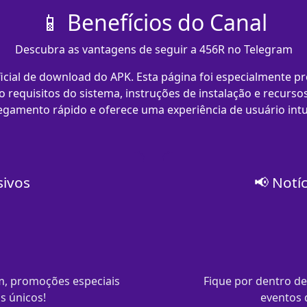
📱 Benefícios do Canal
Descubra as vantagens de seguir a 456R no Telegram
icial de download do APK. Esta página foi especialmente p
do requisitos do sistema, instruções de instalação e recurso
egamento rápido e oferece uma experiência de usuário intui
sivos
📢 Notí
m, promoções especiais
Fique por dentro d
s únicos!
eventos 