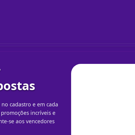
r
postas
 no cadastro e em cada
 promoções incríveis e
unte-se aos vencedores