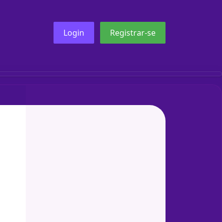
Login
Registrar-se