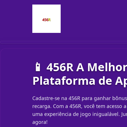
📱 456R A Melho
Plataforma de A
Cadastre-se na 456R para ganhar bônus
recarga. Com a 456R, você tem acesso a
uma experiência de jogo inigualável. J
agora!